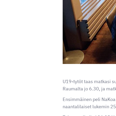
U19-tytöt taas matkasi s
Raumalta jo 6.30, ja matk
Ensimmäinen peli NaKoa va
naantalilaiset lukemin 2