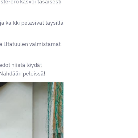
iste-ero kasvoi tasaisesti
 kaikki pelasivat täysillä
a Iltatuulen valmistamat
edot niistä löydät
. Nähdään peleissä!