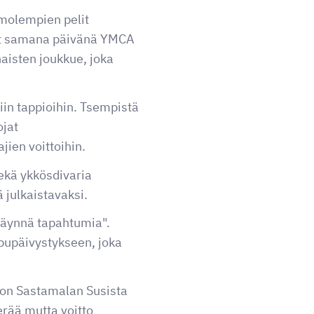
molempien pelit
jat samana päivänä YMCA
naisten joukkue, joka
iin tappioihin. Tsempistä
ojat
jien voittoihin.
sekä ykkösdivaria
 julkaistavaksi.
täynnä tapahtumia".
apupäivystykseen, joka
ton Sastamalan Susista
erää mutta voitto