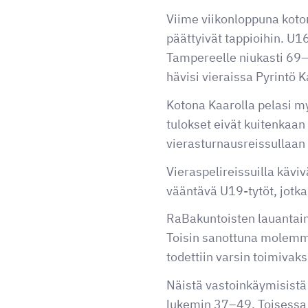
Viime viikonloppuna koto
päättyivät tappioihin. U
Tampereelle niukasti 69–7
hävisi vieraissa Pyrintö 
Kotona Kaarolla pelasi my
tulokset eivät kuitenkaan
vierasturnausreissullaan 
Vieraspelireissuilla kävi
vääntävä U19-tytöt, jotka
RaBakuntoisten lauantain
Toisin sanottuna molemmi
todettiin varsin toimivaks
Näistä vastoinkäymisistä
lukemin 37–49. Toisessa p