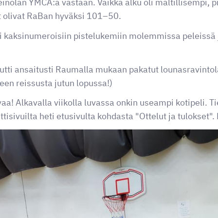
einolan YMCA:a vastaan. Vaikka alku oli maltillisempi, p
at olivat RaBan hyväksi 101–50.
i kaksinumeroisiin pistelukemiin molemmissa peleissä ja
autti ansaitusti Raumalla mukaan pakatut lounasravintol
ueen reissusta jutun lopussa!)
vaa! Alkavalla viikolla luvassa onkin useampi kotipeli. Ti
tisivuilta heti etusivulta kohdasta "Ottelut ja tulokset"