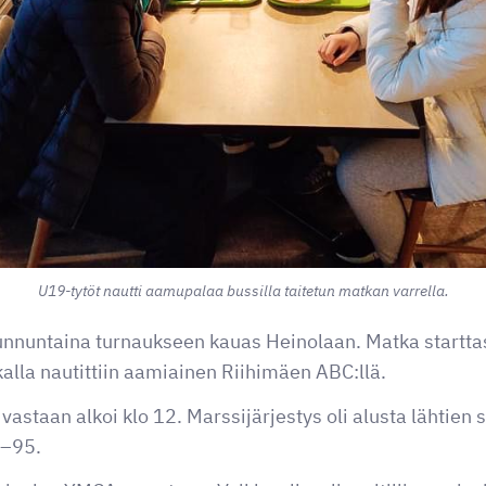
U19-tytöt nautti aamupalaa bussilla taitetun matkan varrella.
unnuntaina turnaukseen kauas Heinolaan. Matka starttas
alla nautittiin aamiainen Riihimäen ABC:llä.
staan alkoi klo 12. Marssijärjestys oli alusta lähtien s
5–95.