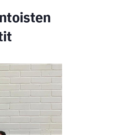
ntoisten
it