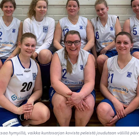
saa hymyillä, vaikka kuntosarjan kovista peleistä joudutaan välillä päivy