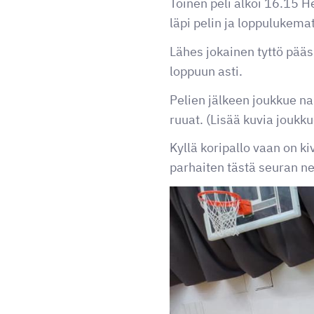
Toinen peli alkoi 16.15 H
läpi pelin ja loppulukem
Lähes jokainen tyttö pääs
loppuun asti.
Pelien jälkeen joukkue n
ruuat. (Lisää kuvia joukk
Kyllä koripallo vaan on ki
parhaiten tästä seuran net