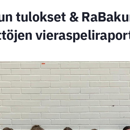
un tulokset & RaBaku
töjen vieraspeliraport