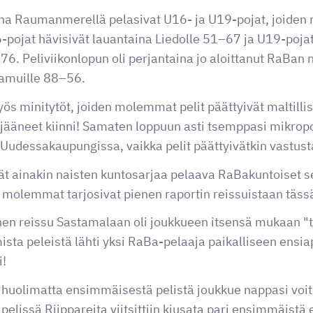
na Raumanmerellä pelasivat U16- ja U19-pojat, joiden 
16-pojat hävisivät lauantaina Liedolle 51–67 ja U19-po
6. Peliviikonlopun oli perjantaina jo aloittanut RaBan 
Kamuille 88–56.
ös minitytöt, joiden molemmat pelit päättyivät maltillis
 jääneet kiinni! Samaten loppuun asti tsemppasi mikrop
Uudessakaupungissa, vaikka pelit päättyivätkin vastusta
vät ainakin naisten kuntosarjaa pelaava RaBakuntoiset 
 molemmat tarjosivat pienen raportin reissuistaan tässä
en reissu Sastamalaan oli joukkueen itsensä mukaan "
sta peleistä lähti yksi RaBa-pelaaja paikalliseen ensi
i!
 huolimatta ensimmäisestä pelistä joukkue nappasi voi
elissä Riippareita viitsittiin kiusata pari ensimmäistä 