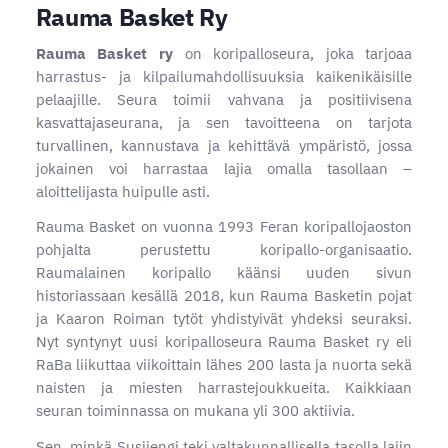
Rauma Basket Ry
Rauma Basket ry
on koripalloseura, joka tarjoaa
harrastus- ja kilpailumahdollisuuksia kaikenikäisille
pelaajille. Seura toimii vahvana ja positiivisena
kasvattajaseurana, ja sen tavoitteena on tarjota
turvallinen, kannustava ja kehittävä ympäristö, jossa
jokainen voi harrastaa lajia omalla tasollaan –
aloittelijasta huipulle asti.
Rauma Basket on vuonna 1993 Feran koripallojaoston
pohjalta perustettu koripallo-organisaatio.
Raumalainen koripallo käänsi uuden sivun
historiassaan kesällä 2018, kun Rauma Basketin pojat
ja Kaaron Roiman tytöt yhdistyivät yhdeksi seuraksi.
Nyt syntynyt uusi koripalloseura Rauma Basket ry eli
RaBa liikuttaa viikoittain lähes 200 lasta ja nuorta sekä
naisten ja miesten harrastejoukkueita. Kaikkiaan
seuran toiminnassa on mukana yli 300 aktiivia.
Sen, minkä Susijengi teki valtakunnallisella tasolla lajin