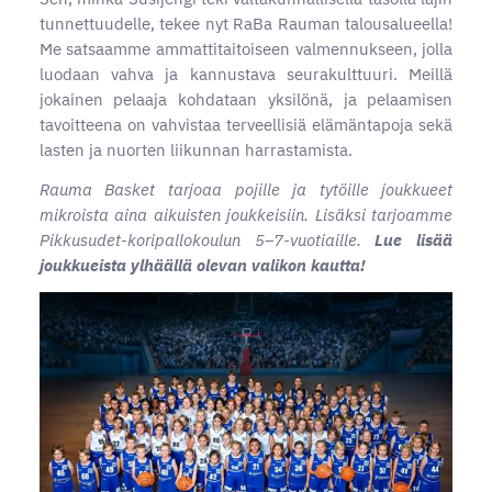
tunnettuudelle, tekee nyt RaBa Rauman talousalueella!
Me satsaamme ammattitaitoiseen valmennukseen, jolla
luodaan vahva ja kannustava seurakulttuuri. Meillä
jokainen pelaaja kohdataan yksilönä, ja pelaamisen
tavoitteena on vahvistaa terveellisiä elämäntapoja sekä
lasten ja nuorten liikunnan harrastamista.
Rauma Basket tarjoaa pojille ja tytöille joukkueet
mikroista aina aikuisten joukkeisiin. Lisäksi tarjoamme
Pikkusudet-koripallokoulun 5–7-vuotiaille.
Lue lisää
joukkueista ylhäällä olevan valikon kautta!