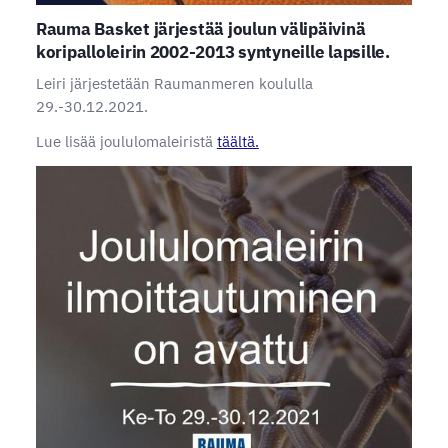
Rauma Basket järjestää joulun välipäivinä
koripalloleirin 2002-2013 syntyneille lapsille.
Leiri järjestetään Raumanmeren koululla
29.-30.12.2021.
Lue lisää joululomaleiristä
täältä.