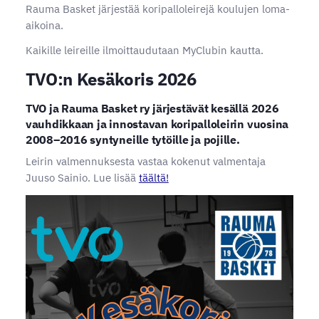
Rauma Basket järjestää koripalloleirejä koulujen loma-
aikoina.
Kaikille leireille ilmoittaudutaan MyClubin kautta.
TVO:n Kesäkoris 2026
TVO ja Rauma Basket ry järjestävät kesällä 2026
vauhdikkaan ja innostavan koripalloleirin vuosina
2008–2016 syntyneille tytöille ja pojille.
Leirin valmennuksesta vastaa kokenut valmentaja
Juuso Sainio. Lue lisää
täältä!