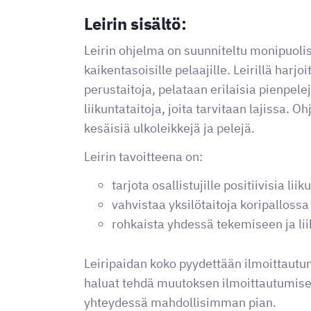
Leirin sisältö:
Leirin ohjelma on suunniteltu monipuolis
kaikentasoisille pelaajille. Leirillä harjo
perustaitoja, pelataan erilaisia pienpele
liikuntataitoja, joita tarvitaan lajissa. O
kesäisiä ulkoleikkejä ja pelejä.
Leirin tavoitteena on:
tarjota osallistujille positiivisia l
vahvistaa yksilötaitoja koripallossa
rohkaista yhdessä tekemiseen ja li
Leiripaidan koko pyydettään ilmoittautu
haluat tehdä muutoksen ilmoittautumise
yhteydessä mahdollisimman pian.