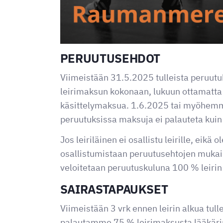
PERUUTUSEHDOT
Viimeistään 31.5.2025 tulleista peruut
leirimaksun kokonaan, lukuun ottamatta
käsittelymaksua. 1.6.2025 tai myöhemm
peruutuksissa maksuja ei palauteta kuin
Jos leiriläinen ei osallistu leirille, eikä 
osallistumistaan peruutusehtojen mukai
veloitetaan peruutuskuluna 100 % leirin
SAIRASTAPAUKSET
Viimeistään 3 vrk ennen leirin alkua tull
palautamme 75 % leirimaksusta lääkärin