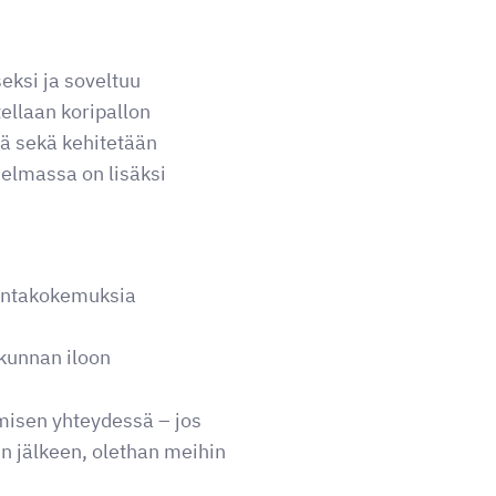
eksi ja soveltuu
itellaan koripallon
jä sekä kehitetään
hjelmassa on lisäksi
iikuntakokemuksia
ikunnan iloon
misen yhteydessä – jos
n jälkeen, olethan meihin