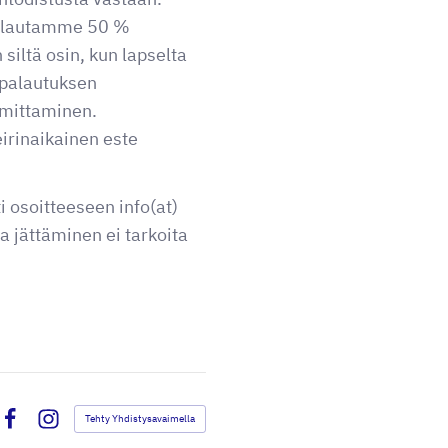
 palautamme 50 %
siltä osin, kun lapselta
n palautuksen
imittaminen.
eirinaikainen este
i osoitteeseen info(at)
 jättäminen ei tarkoita
Tehty Yhdistysavaimella
Facebook
Instagram