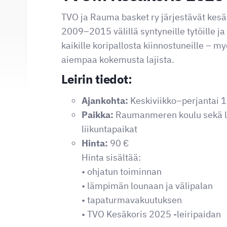
TVO ja Rauma basket ry järjestävät kesäl
2009–2015 välillä syntyneille tytöille ja p
kaikille koripallosta kiinnostuneille – myös
aiempaa kokemusta lajista.
Leirin tiedot:
Ajankohta:
Keskiviikko–perjantai 
Paikka:
Raumanmeren koulu sekä l
liikuntapaikat
Hinta:
90 €
Hinta sisältää:
• ohjatun toiminnan
• lämpimän lounaan ja välipalan
• tapaturmavakuutuksen
• TVO Kesäkoris 2025 -leiripaidan