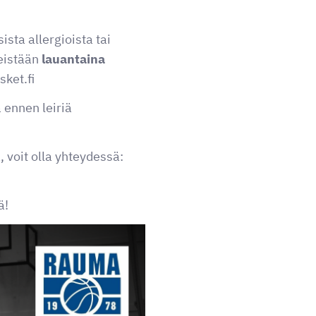
ta allergioista tai
meistään
lauantaina
ket.fi
 ennen leiriä
, voit olla yhteydessä:
ä!