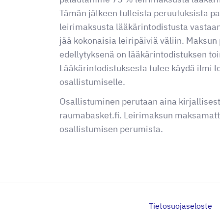
Tämän jälkeen tulleista peruutuksista
leirimaksusta lääkärintodistusta vastaan 
jää kokonaisia leiripäiviä väliin. Maksu
edellytyksenä on lääkärintodistuksen to
Lääkärintodistuksesta tulee käydä ilmi l
osallistumiselle.
Osallistuminen perutaan aina kirjallisest
raumabasket.fi. Leirimaksun maksamatta
osallistumisen perumista.
Tietosuojaseloste