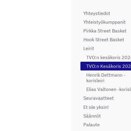
Yhteystiedot
Yhteistyökumppanit
Pirkka Street Basket
Hook Street Basket
Leirit
TVO:n kesäkoris 202
TVO:n Kesäkoris 20
Henrik Dettmann -
korisleiri
Elias Valtonen -korisl
Seuravaatteet
Et ole yksin!
Säännöt
Palaute