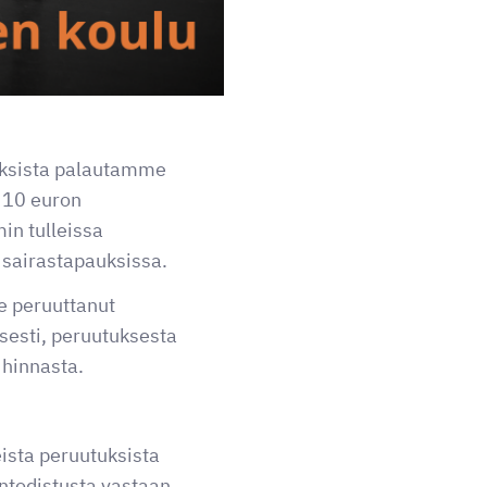
uksista palautamme
 10 euron
in tulleissa
 sairastapauksissa.
ole peruuttanut
sesti, peruutuksesta
 hinnasta.
eista peruutuksista
todistusta vastaan.