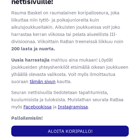
nettisivuille!
Rauma Basket on raumalainen koripalloseura, joka
liikuttaa niin tyttö- ja poikajunioreita kuin
aikuisjoukkueitakin. Aikuisten joukkueissa voit joko
harrastaa kerran viikossa tai pelata alueellista III-
divisioonaa. Viikoittain RaBan treeneissä liikkuu noin
200 lasta ja nuorta.
Uusia harrastajia
mahtuu aina mukaan! Löydät
joukkueiden yhteyshenkilöt etsimällä oikean joukkueen
ylhäällä olevasta valikosta. Voit myös ilmoittautua
suoraan
tämän sivun
kautta.
Seuran nettisivuilla tiedotetaan tapahtumista,
kuulumisista ja tuloksista. Muistathan seurata RaBaa
myös
Facebookissa
ja
Instagramissa
.
Palloilemisiin!
ALOITA KORIPALLO!