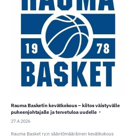
Rauma Basketin kevätkokous – kiitos väistyvälle
puheenjohtajalle ja tervetuloa uudelle
27.4.2026
Rauma Basket ry:n sääntömääräinen kevätkokous