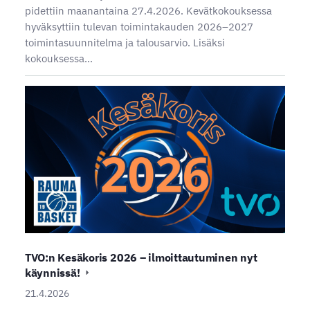
pidettiin maanantaina 27.4.2026. Kevätkokouksessa
hyväksyttiin tulevan toimintakauden 2026–2027
toimintasuunnitelma ja talousarvio. Lisäksi
kokouksessa…
TVO:n Kesäkoris 2026 – ilmoittautuminen nyt
käynnissä!
21.4.2026