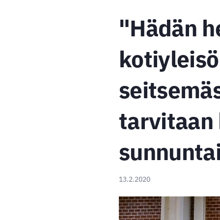
"Hädän he
kotiyleis
seitsemäs
tarvitaan
sunnunta
13.2.2020