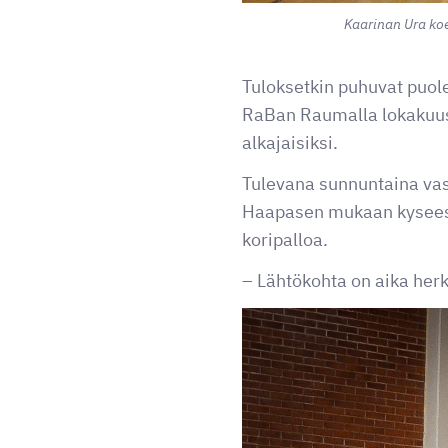
Kaarinan Ura koe
Tuloksetkin puhuvat puole
RaBan Raumalla lokakuuss
alkajaisiksi.
Tulevana sunnuntaina vas
Haapasen mukaan kyseess
koripalloa.
– Lähtökohta on aika her