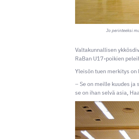
Jo perinteeksi mu
Valtakunnallisen ykkösdi
RaBan U17-poikien pelei
Yleisön tuen merkitys on
– Se on meille kuudes ja 
se on ihan selvä asia, Ha