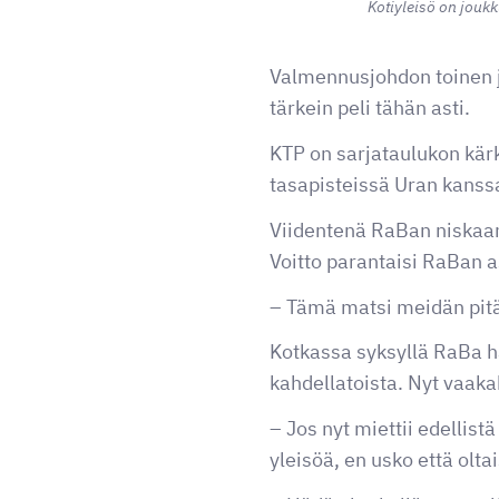
Kotiyleisö on jouk
Valmennusjohdon toinen j
tärkein peli tähän asti.
KTP on sarjataulukon kär
tasapisteissä Uran kanss
Viidentenä RaBan niskaan
Voitto parantaisi RaBan 
– Tämä matsi meidän pitää
Kotkassa syksyllä RaBa hä
kahdellatoista. Nyt vaaka
– Jos nyt miettii edellistä
yleisöä, en usko että olta