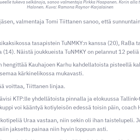
kueelle tukeva selkänoja, sanoo valmentaja Pirkka Haapanen. Korin alla 
Halonen. Kuva: Ramona Raynor-Karjalainen
äsen, valmentaja Tomi Tiittanen sanoo, että sunnuntai
kikaksikossa tasapistein TuNMKY:n kanssa (20), RaBa t
a (14). Näistä joukkueista TuNMKY on pelannut 12 peliä
 hengittää Kauhajoen Karhu kahdellatoista pisteellä kah
asemaa kärkinelikossa mukavasti.
 voittaa, Tiittanen linjaa.
visi KTP:lle yhdellätoista pinnalla ja elokuussa Tallin
kuppi voi kääntyä kotiyleisön edessä toisin päin, coac
 kotipeliä Uraa vastaan, niin sekin oli ihan taistelupeli. Jo
isiin jaksettu painaa niin hyvin loppuun asti.