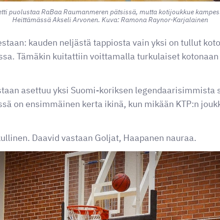
tti puolustaa RaBaa Raumanmeren pätsissä, mutta kotijoukkue kampesi 
Heittämässä Akseli Arvonen. Kuva: Ramona Raynor-Karjalainen
staan: kauden neljästä tappiosta vain yksi on tullut kot
a. Tämäkin kuitattiin voittamalla turkulaiset kotonaan
taan asettuu yksi Suomi-koriksen legendaarisimmista s
ä on ensimmäinen kerta ikinä, kun mikään KTP:n jouk
kullinen. Daavid vastaan Goljat, Haapanen nauraa.