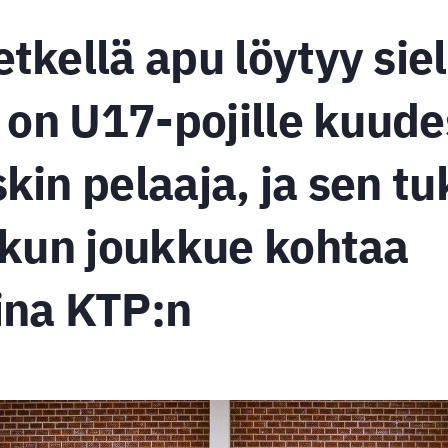
tkellä apu löytyy siel
ö on U17-pojille kuude
kin pelaaja, ja sen t
 kun joukkue kohtaa
ina KTP:n