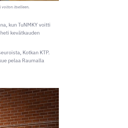
voiton itselleen.
ona, kun TuNMKY voitti
 heti kevätkauden
euroista, Kotkan KTP.
kue pelaa Raumalla