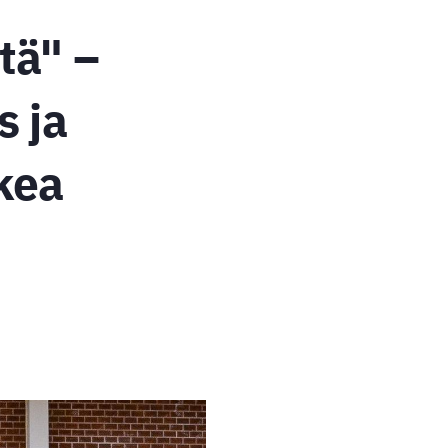
tä" –
s ja
ukea