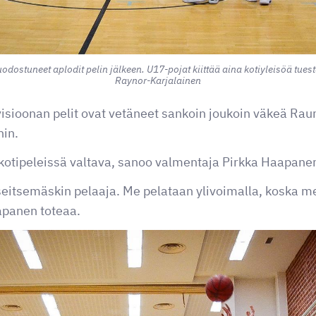
odostuneet aplodit pelin jälkeen. U17-pojat kiittää aina kotiyleisöä tu
Raynor-Karjalainen
visioonan pelit ovat vetäneet sankoin joukoin väkeä 
hin.
 kotipeleissä valtava, sanoo valmentaja Pirkka Haapane
seitsemäskin pelaaja. Me pelataan ylivoimalla, koska mei
apanen toteaa.