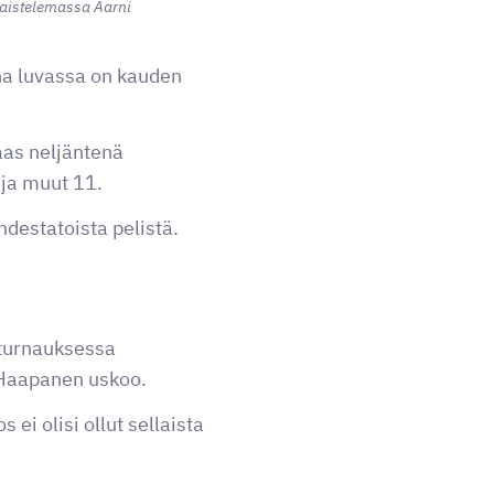
taistelemassa Aarni
na luvassa on kauden
aas neljäntenä
 ja muut 11.
destatoista pelistä.
k-turnauksessa
h Haapanen uskoo.
s ei olisi ollut sellaista