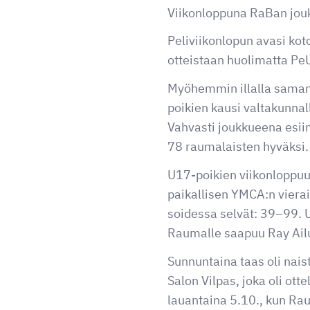
Viikonloppuna RaBan joukk
Peliviikonlopun avasi ko
otteistaan huolimatta Pe
Myöhemmin illalla saman
poikien kausi valtakunnal
Vahvasti joukkueena esii
78 raumalaisten hyväksi.
U17-poikien viikonloppuun
paikallisen YMCA:n vieraik
soidessa selvät: 39–99. U
Raumalle saapuu Ray Ai
Sunnuntaina taas oli nai
Salon Vilpas, joka oli ot
lauantaina 5.10., kun R