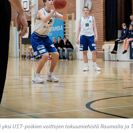
i yksi U17-poikien voittojen takuumiehistä Raumalla ja 