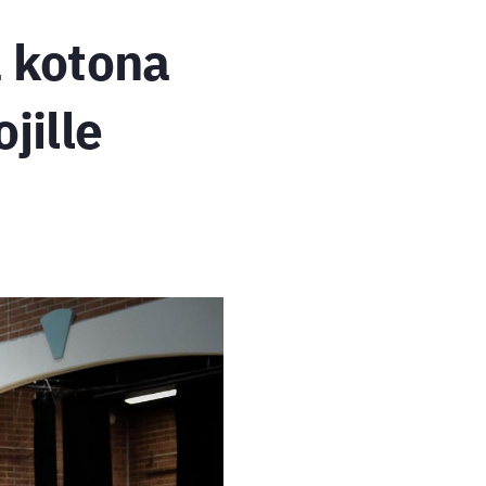
ä kotona
jille