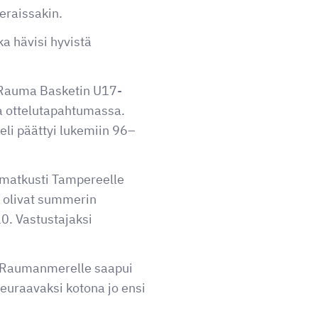
eraissakin.
a hävisi hyvistä
 Rauma Basketin U17-
sa ottelutapahtumassa.
li päättyi lukemiin 96–
e matkusti Tampereelle
la olivat summerin
10. Vastustajaksi
le Raumanmerelle saapui
seuraavaksi kotona jo ensi