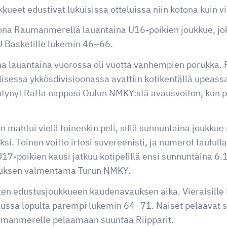
ueet edustivat lukuisissa otteluissa niin kotona kuin vi
tona Raumanmerellä lauantaina U16-poikien joukkue, jok
U Basketille lukemin 46–66.
a lauantaina vuorossa oli vuotta vanhempien porukka.
lisessa ykkösdivisioonassa avattiin kotikentällä upeas
ntynyt RaBa nappasi Oulun NMKY:stä avausvoiton, kun pe
 mahtui vielä toinenkin peli, sillä sunnuntaina joukku
si. Toinen voitto irtosi suvereenisti, ja numerot taulul
17-poikien kausi jatkuu kotipelillä ensi sunnuntaina 6.
luksen valmentama Turun NMKY.
sten edustusjoukkueen kaudenavauksen aika. Vieraisil
telussa lopulta parempi lukemin 64–71. Naiset pelaavat 
aumanmerelle pelaamaan suuntaa Riipparit.