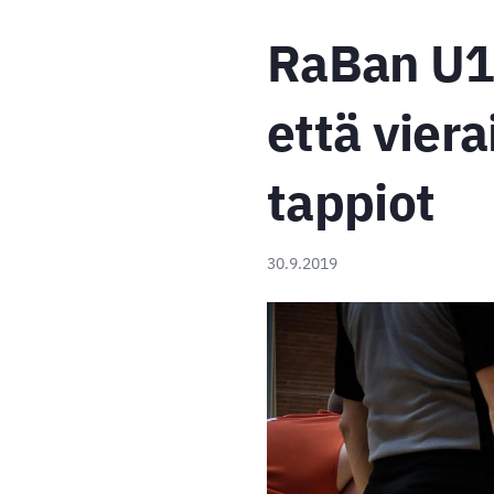
RaBan U17
että viera
tappiot
30.9.2019