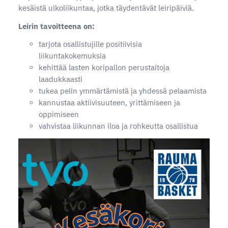
kesäistä ulkoliikuntaa, jotka täydentävät leiripäiviä.
Leirin tavoitteena on:
tarjota osallistujille positiivisia
liikuntakokemuksia
kehittää lasten koripallon perustaitoja
laadukkaasti
tukea pelin ymmärtämistä ja yhdessä pelaamista
kannustaa aktiivisuuteen, yrittämiseen ja
oppimiseen
vahvistaa liikunnan iloa ja rohkeutta osallistua