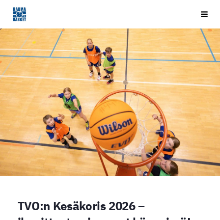
Siirry
Rauma Basket ry
Vali
sivun
sisältöön
TVO:n Kesäkoris 2026 –