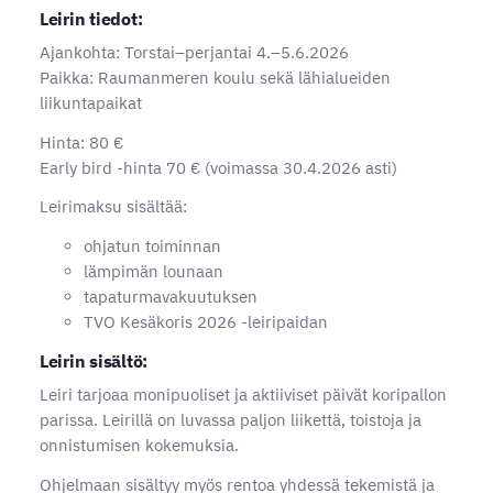
Leirin tiedot:
Ajankohta: Torstai–perjantai 4.–5.6.2026
Paikka: Raumanmeren koulu sekä lähialueiden
liikuntapaikat
Hinta: 80 €
Early bird -hinta 70 € (voimassa 30.4.2026 asti)
Leirimaksu sisältää:
ohjatun toiminnan
lämpimän lounaan
tapaturmavakuutuksen
TVO Kesäkoris 2026 -leiripaidan
Leirin sisältö:
Leiri tarjoaa monipuoliset ja aktiiviset päivät koripallon
parissa. Leirillä on luvassa paljon liikettä, toistoja ja
onnistumisen kokemuksia.
Ohjelmaan sisältyy myös rentoa yhdessä tekemistä ja