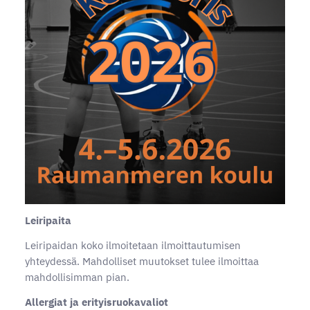
Leiripaita
Leiripaidan koko ilmoitetaan ilmoittautumisen
yhteydessä. Mahdolliset muutokset tulee ilmoittaa
mahdollisimman pian.
Allergiat ja erityisruokavaliot