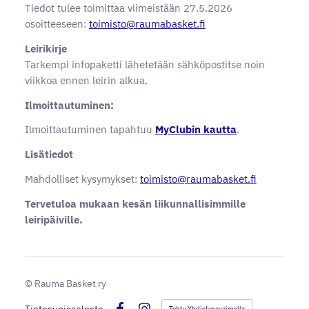
Tiedot tulee toimittaa viimeistään 27.5.2026
osoitteeseen:
toimisto@raumabasket.fi
Leirikirje
Tarkempi infopaketti lähetetään sähköpostitse noin
viikkoa ennen leirin alkua.
Ilmoittautuminen:
Ilmoittautuminen tapahtuu
MyClubin kautta
.
Lisätiedot
Mahdolliset kysymykset:
toimisto@raumabasket.fi
Tervetuloa mukaan kesän liikunnallisimmille
leiripäiville.
©
Rauma Basket ry
Tehty Yhdistysavaimella