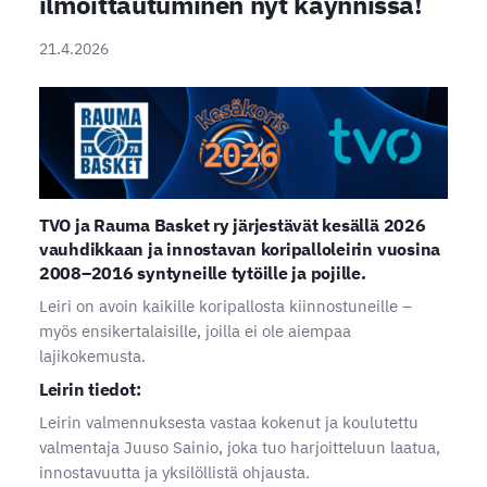
ilmoittautuminen nyt käynnissä!
21.4.2026
TVO ja Rauma Basket ry järjestävät kesällä 2026
vauhdikkaan ja innostavan
koripalloleirin vuosina
2008–2016 syntyneille tytöille ja pojille
.
Leiri on avoin kaikille koripallosta kiinnostuneille –
myös ensikertalaisille, joilla ei ole aiempaa
lajikokemusta.
Leirin tiedot:
Leirin valmennuksesta vastaa kokenut ja koulutettu
valmentaja Juuso Sainio, joka tuo harjoitteluun laatua,
innostavuutta ja yksilöllistä ohjausta.