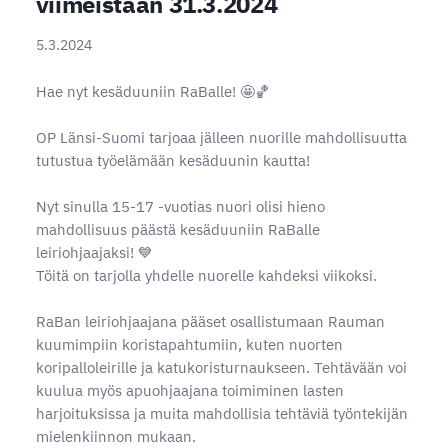
viimeistään 31.3.2024
5.3.2024
Hae nyt kesäduuniin RaBalle! 🤩🏀⁠
OP Länsi-Suomi tarjoaa jälleen nuorille mahdollisuutta
tutustua työelämään kesäduunin kautta!
Nyt sinulla 15-17 -vuotias nuori olisi hieno
mahdollisuus päästä kesäduuniin RaBalle
leiriohjaajaksi! 💙
Töitä on tarjolla yhdelle nuorelle kahdeksi viikoksi.
RaBan leiriohjaajana pääset osallistumaan Rauman
kuumimpiin koristapahtumiin, kuten nuorten
koripalloleirille ja katukoristurnaukseen. Tehtävään voi
kuulua myös apuohjaajana toimiminen lasten
harjoituksissa ja muita mahdollisia tehtäviä työntekijän
mielenkiinnon mukaan.⁠