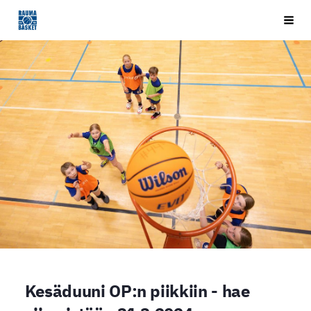
Siirry
Rauma Basket ry
Vali
sivun
sisältöön
Kesäduuni OP:n piikkiin - hae