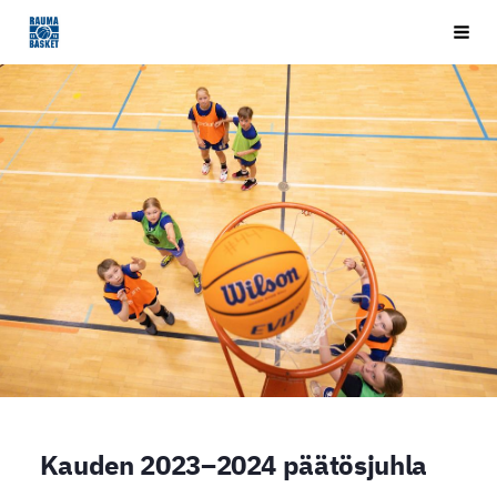
Siirry
Rauma Basket ry
Vali
sivun
sisältöön
Kauden 2023–2024 päätösjuhla