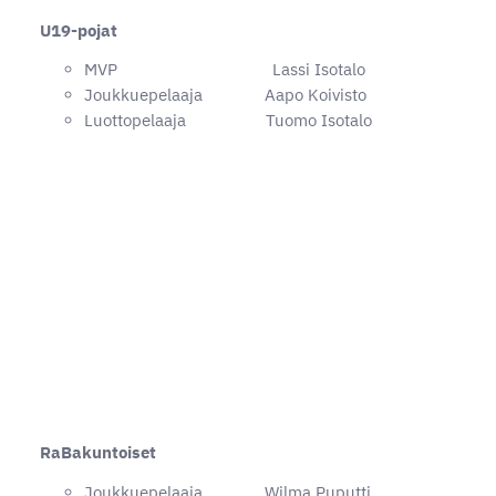
U19-pojat
MVP Lassi Isotalo
Joukkuepelaaja Aapo Koivisto
Luottopelaaja Tuomo Isotalo
RaBakuntoiset
Joukkuepelaaja Wilma Puputti