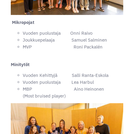
Mikropojat
Vuoden puolustaja Onni Raivo
Joukkuepelaaja Samuel Salminen
MVP Roni Packalén
Minitytöt
Vuoden Kehittyjä Salli Ranta-Eskola
Vuoden puolustaja Lea Harbul
MBP Aino Heinonen
(Most bruised player)