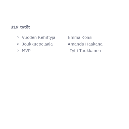
U19-tytöt
Vuoden Kehittyjä Emma Konsi
Joukkuepelaaja Amanda Haakana
MVP Tytti Tuukkanen