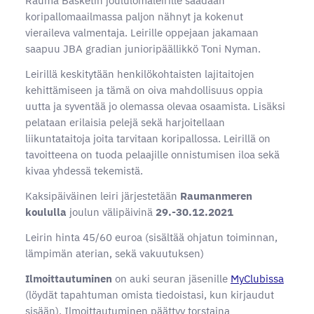
Rauma Basketin joululomaleirille saadaan
koripallomaailmassa paljon nähnyt ja kokenut
vieraileva valmentaja. Leirille oppejaan jakamaan
saapuu JBA gradian junioripäällikkö Toni Nyman.
Leirillä keskitytään henkilökohtaisten lajitaitojen
kehittämiseen ja tämä on oiva mahdollisuus oppia
uutta ja syventää jo olemassa olevaa osaamista. Lisäksi
pelataan erilaisia pelejä sekä harjoitellaan
liikuntataitoja joita tarvitaan koripallossa. Leirillä on
tavoitteena on tuoda pelaajille onnistumisen iloa sekä
kivaa yhdessä tekemistä.
Kaksipäiväinen leiri järjestetään
Raumanmeren
koululla
joulun välipäivinä
29.-30.12.2021
Leirin hinta 45/60 euroa (sisältää ohjatun toiminnan,
lämpimän aterian, sekä vakuutuksen)
Ilmoittautuminen
on auki seuran jäsenille
MyClubissa
(löydät tapahtuman omista tiedoistasi, kun kirjaudut
sisään). Ilmoittautuminen päättyy torstaina