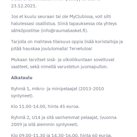
23.12.2021.
Jos et kuulu seuraan tai ole MyClubissa, voit silti
halutessasi osallistua. Siinä tapauksessa ota yhteys
sähköpostitse (info@raumabasket.fi).
Tarjolla on mahtava tilaisuus oppia lisää koristaitoja ja
pitää hauskaa joululomalla! Tervetuloa!
Mukaan tarvitset sisä- ja ulkoliikuntaan soveltuvat
vaatteet, sekä nimellä varustetun juomapullon.
Aikataulu
Ryhmä 1, mikro- ja minipelaajat (2013-2010
syntyneet).
Klo 11.00-14.00, hinta 45 euroa.
Ryhmä 2, U14 ja sitä vanhemmat pelaajat, (vuonna
2009 ja sitä aiemmin syntyneet).
Klo 09.00-11.30 ja 14.30-16.00, hinta 60 euroa.