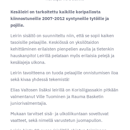
Kesäleiri on tarkoitettu kaikille koripallosta
kiinnostuneille 2007-2012 syntyneille tytöille ja
pojille.
⁠Leirin sisältö on suunniteltu niin, että se sopii kaiken
tasoisille pelaajille. Keskiössä on yksilötaidon
kehittäminen erilaisten pienpelien avulla ja tietenkin
hauskanpito! Leirillä pelataan myös erilaisia pelejä ja
kesälajeja ulkona.⁠
Leirin tavoitteena on tuoda pelaajille onnistumisen iloa
sekä kivaa yhdessä tekemistä!⁠
Elias Valtosen lisäksi leirillä on Korisliigassakin pitkään
valmentanut Ville Tuominen ja Rauma Basketin
juniorivalmentajia.
Mukaan tarvitset sisä- ja ulkoliikuntaan soveltuvat
vaatteet, sekä nimellä varustetun juomapullon.