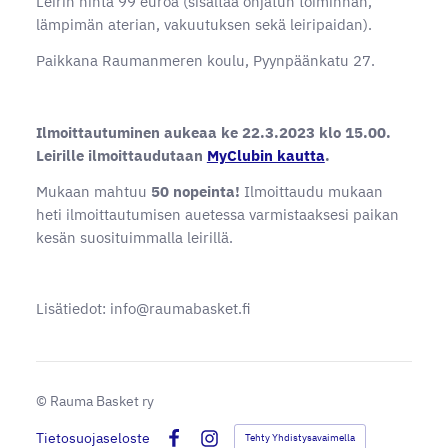
Leirin hinta 99 euroa (sisältää ohjatun toiminnan,
lämpimän aterian, vakuutuksen sekä leiripaidan).
Paikkana Raumanmeren koulu, Pyynpäänkatu 27.
Ilmoittautuminen aukeaa ke 22.3.2023 klo 15.00.
Leirille ilmoittaudutaan
MyClubin kautta
.
Mukaan mahtuu
50 nopeinta!
Ilmoittaudu mukaan
heti ilmoittautumisen auetessa varmistaaksesi paikan
kesän suosituimmalla leirillä.
Lisätiedot: info@raumabasket.fi
©
Rauma Basket ry
Tietosuojaseloste
Tehty Yhdistysavaimella