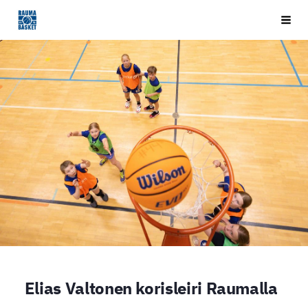
Siirry
Rauma Basket ry
Vali
sivun
sisältöön
Elias Valtonen korisleiri Raumalla