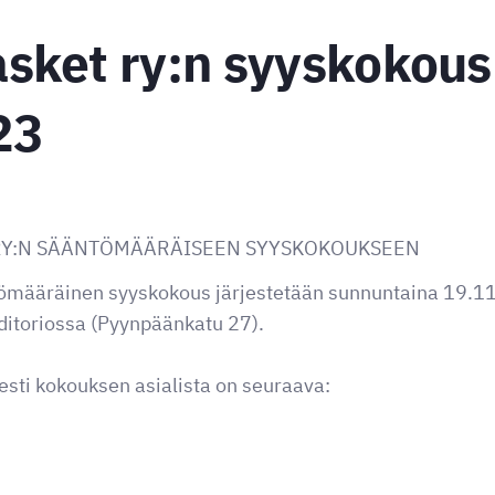
sket ry:n syyskokous
23
RY:N SÄÄNTÖMÄÄRÄISEEN SYYSKOKOUKSEEN
ömääräinen syyskokous järjestetään sunnuntaina 19.1
toriossa (Pyynpäänkatu 27).
sti kokouksen asialista on seuraava: