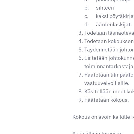
b. sihteeri
c. kaksi pöytäkirja
d. ääntenlaskijat
Todetaan läsnäolevat
Todetaan kokouksen l
Täydennetään johtor
Esitetään johtokunna
toiminnantarkastaj
Päätetään tilinpäät
vastuuvelvollisille.
Käsitellään muut kok
Päätetään kokous.
Kokous on avoin kaikille 
Ystävällisin terveisin,