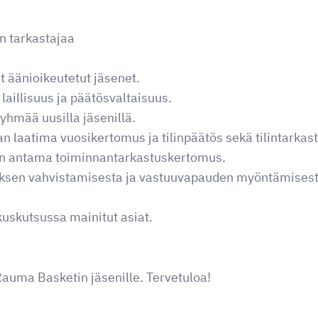
n tarkastajaa
 äänioikeutetut jäsenet.
aillisuus ja päätösvaltaisuus.
yhmää uusilla jäsenillä.
n laatima vuosikertomus ja tilinpäätös sekä tilintarkas
an antama toiminnantarkastuskertomus.
öksen vahvistamisesta ja vastuuvapauden myöntämisestä
uskutsussa mainitut asiat.
Rauma Basketin jäsenille. Tervetuloa!