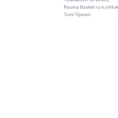
Rauma Basket ry:n johto
Tomi Ojanen