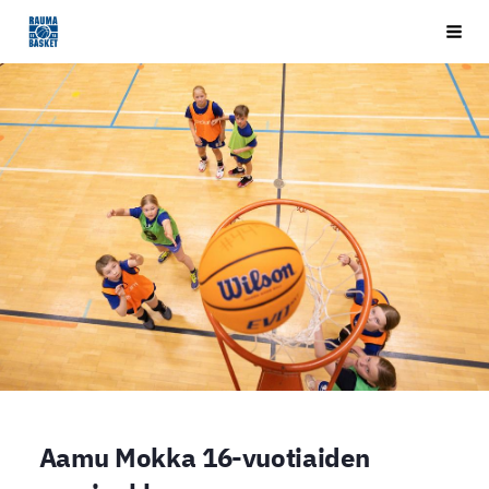
Siirry
Rauma Basket ry
Vali
sivun
sisältöön
Aamu Mokka 16-vuotiaiden